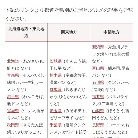
下記のリンクより都道府県別のご当地グルメの記事をご覧
ください。
北海道地方・東北地
関東地方
中部地方
方
新潟県
（糸魚川ブラ
ック焼きそば,柿の種
北海道
（わかさいも,
茨城県
（あんこう鍋,
など）
鮭とば など）
干し芋 など）
富山県
（鱒寿司,昆布
青森県
（せんべい汁,
栃木県
（宇都宮餃子,
パン など）
味噌カレー牛乳ラー
温泉パン など）
石川県
（金沢カレー,
メン など）
群馬県
（焼きまんじ
治部煮 など）
岩手県
（わんこそば,
ゅう,ひもかわうどん
福井県
（ボルガライ
瓶ドン など）
など）
ス,羽二重餅 など）
宮城県
（牛タン,曲が
埼玉県
（みそポテト,
山梨県
（ほうとう,吉
りネギ など）
ゼリーフライ など）
田うどん など）
秋田県
（きりたんぽ
千葉県
（勝浦タンタ
長野県
（ローメン,お
鍋,いぶりがっこ な
ンメン,ホワイト餃子
しぼりうどん など）