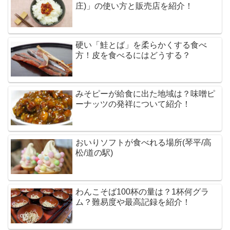
庄)」の使い方と販売店を紹介！
硬い「鮭とば」を柔らかくする食べ
方！皮を食べるにはどうする？
みそピーが給食に出た地域は？味噌ピ
ーナッツの発祥について紹介！
おいりソフトが食べれる場所(琴平/高
松/道の駅)
わんこそば100杯の量は？1杯何グラ
ム？難易度や最高記録を紹介！