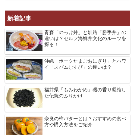
新着記事
青森「のっけ丼」と釧路「勝手丼」の
違いは？セルフ海鮮丼文化のルーツを
探る！
沖縄「ポークたまごおにぎり」とハワ
イ「スパムむすび」の違いは？
福井県「もみわかめ」磯の香り凝縮し
た伝統のふりかけ
奈良の柿バターとは？おすすめの食べ
方や購入方法をご紹介