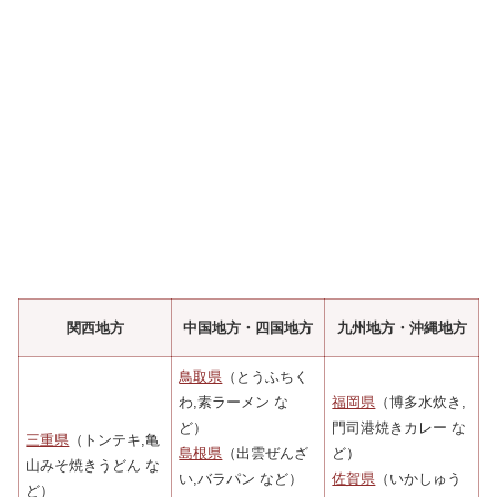
関西地方
中国地方・四国地方
九州地方・沖縄地方
鳥取県
（とうふちく
わ,素ラーメン な
福岡県
（博多水炊き,
ど）
門司港焼きカレー な
三重県
（トンテキ,亀
島根県
（出雲ぜんざ
ど）
山みそ焼きうどん な
い,バラパン など）
佐賀県
（いかしゅう
ど）