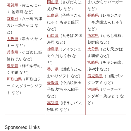
岡山県
（きびだんご,
まい,からつバーガー
滋賀県
（赤こんにゃ
えびめし など）
など）
く,鮒寿司 など）
広島県
（子持ちこん
長崎県
（レモンステ
京都府
（八ッ橋,宮津
にゃく,もみじ饅頭
ーキ,角煮まんじゅう
カレー焼きそば な
など）
など）
ど）
山口県
（瓦そば,岩国
熊本県
（からし蓮根,
大阪府
（串カツ,サン
寿司 など）
朝鮮飴 など）
ミー など）
徳島県
（フィッシュ
大分県
（とり天,かぼ
兵庫県
（そばめし,姫
カツ,竹ちくわ な
す胡椒 など）
路おでん など）
ど）
宮崎県
（チキン南蛮,
奈良県
（柿の葉寿司,
香川県
（讃岐うどん,
冷や汁 など）
くず餅 など）
おいりソフト など）
鹿児島県
（白熊,ボン
和歌山県
（和歌山ラ
愛媛県
（今治焼豚玉
タンアメ など）
ーメン,グリーンソフ
子飯,坊ちゃん団子
沖縄県
（サーターア
ト など）
など）
ンダギー,海ぶどう な
高知県
（ぼうしパン,
ど）
宗田節 など）
Sponsored Links