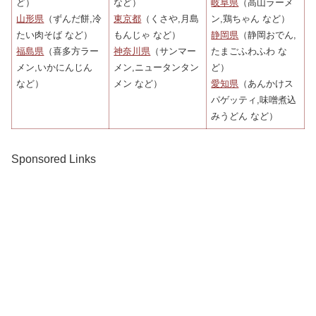
ど）
など）
岐阜県
（高山ラーメ
山形県
（ずんだ餅,冷
東京都
（くさや,月島
ン,鶏ちゃん など）
たい肉そば など）
もんじゃ など）
静岡県
（静岡おでん,
福島県
（喜多方ラー
神奈川県
（サンマー
たまごふわふわ な
メン,いかにんじん
メン,ニュータンタン
ど）
など）
メン など）
愛知県
（あんかけス
パゲッティ,味噌煮込
みうどん など）
Sponsored Links