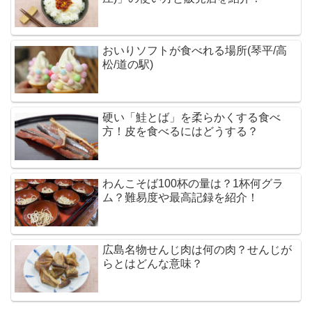
おいりソフトが食べれる場所(琴平/高
松/道の駅)
硬い「鮭とば」を柔らかくする食べ
方！皮を食べるにはどうする？
わんこそば100杯の量は？1杯何グラ
ム？難易度や最高記録を紹介！
広島名物せんじ肉は何の肉？せんじが
らとはどんな意味？