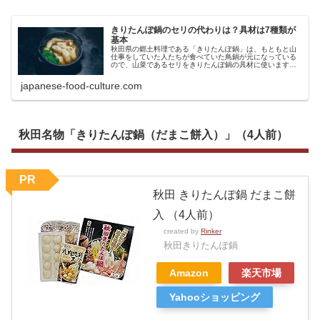
きりたんぽ鍋のセリの代わりは？具材は7種類が
基本
秋田県の郷土料理である「きりたんぽ鍋」は、もともと山
仕事をしていた人たちが食べていた鳥鍋が元になっている
ので、山菜であるセリをきりたんぽ鍋の具材に使います。
しかし、セリ特有の香りが苦手という方もいらっしゃると
思うので、本記事では、きりたんぽ...
japanese-food-culture.com
秋田名物「きりたんぽ鍋（だまこ餅入）」（4人前）
PR
秋田 きりたんぽ鍋 だまこ餅
入 （4人前）
created by
Rinker
秋田きりたんぽ鍋
Amazon
楽天市場
Yahooショッピング