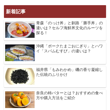
新着記事
青森「のっけ丼」と釧路「勝手丼」の
違いは？セルフ海鮮丼文化のルーツを
探る！
沖縄「ポークたまごおにぎり」とハワ
イ「スパムむすび」の違いは？
福井県「もみわかめ」磯の香り凝縮し
た伝統のふりかけ
奈良の柿バターとは？おすすめの食べ
方や購入方法をご紹介