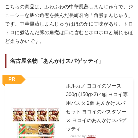
こちらの商品は、ふわふわの中華風蒸しまんじゅうで、ジ
ューシーな豚の角煮を挟んだ長崎名物「角煮まんじゅう」
です。中華風蒸しまんじゅうはほのかに甘味があり、トロ
トロに煮込んだ豚の角煮は口に含むとホロホロと崩れるほ
ど柔らかいです。
名古屋名物「あんかけスパゲッティ」
PR
ボルカノ ヨコイのソース
300g (150g×2) 4箱 ヨコイ専
用パスタ 2個 あんかけスパ
セット ヨコイのパスタソー
ス ヨコイのあんかけスパゲ
ッティ
created by
Rinker