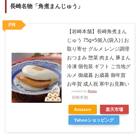
長崎名物「角煮まんじゅう」
PR
【岩崎本舗】長崎角煮まん
じゅう 75g×5個入(袋入) | お
取り寄せ グルメ レンジ調理
おつまみ 惣菜 肉まん 豚まん
冷凍 個包装 ギフト ご当地グ
ルメ 御歳暮 お歳暮 御年賀
お年賀 成人祝 寒中お見舞い
created by
Rinker
岩崎本舗
Amazon
楽天市場
Yahooショッピング