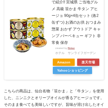
で紹介!! 宮城県 ご当地グル
メ 高級 笹かま 牛タン アヒ
ージョ 90g×4缶セット (各2
缶ずつ) お酒のお供 おつまみ
惣菜 おかず アウトドア キャ
ンプ バーベキュー ギフト 非
常食 保存
created by
Rinker
ホテル サンライフガーデン
Amazon
楽天市場
Yahooショッピング
こちらの商品は、仙台名物「笹かま」と「牛タン」を使用
した、ニンニクとオリーブオイルが香るアヒージョです。
そのまま食べても美味しいですが、旨味が溶け出したオイ