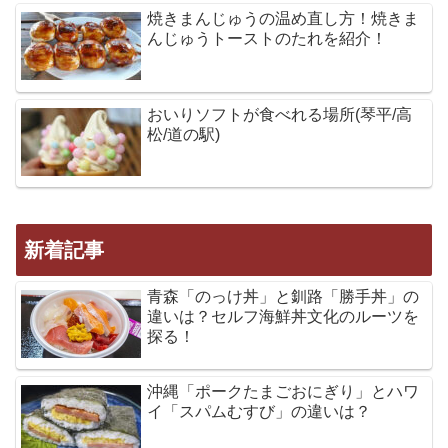
焼きまんじゅうの温め直し方！焼きま
んじゅうトーストのたれを紹介！
おいりソフトが食べれる場所(琴平/高
松/道の駅)
新着記事
青森「のっけ丼」と釧路「勝手丼」の
違いは？セルフ海鮮丼文化のルーツを
探る！
沖縄「ポークたまごおにぎり」とハワ
イ「スパムむすび」の違いは？