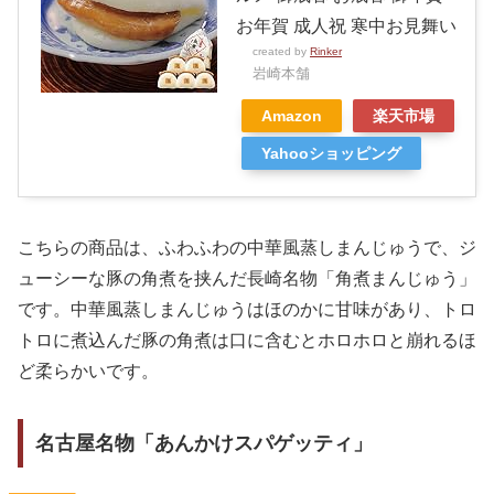
お年賀 成人祝 寒中お見舞い
created by
Rinker
岩崎本舗
Amazon
楽天市場
Yahooショッピング
こちらの商品は、ふわふわの中華風蒸しまんじゅうで、ジ
ューシーな豚の角煮を挟んだ長崎名物「角煮まんじゅう」
です。中華風蒸しまんじゅうはほのかに甘味があり、トロ
トロに煮込んだ豚の角煮は口に含むとホロホロと崩れるほ
ど柔らかいです。
名古屋名物「あんかけスパゲッティ」