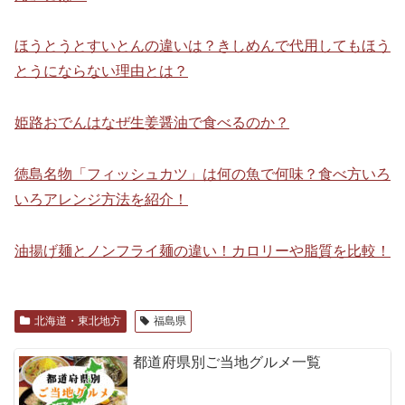
ほうとうとすいとんの違いは？きしめんで代用してもほう
とうにならない理由とは？
姫路おでんはなぜ生姜醤油で食べるのか？
徳島名物「フィッシュカツ」は何の魚で何味？食べ方いろ
いろアレンジ方法を紹介！
油揚げ麺とノンフライ麺の違い！カロリーや脂質を比較！
北海道・東北地方
福島県
都道府県別ご当地グルメ一覧