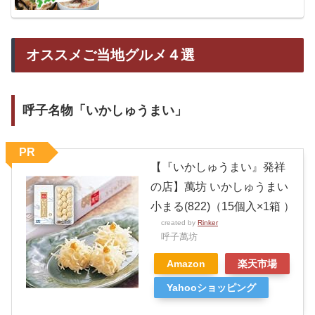
オススメご当地グルメ４選
呼子名物「いかしゅうまい」
PR
【『いかしゅうまい』発祥
の店】萬坊 いかしゅうまい
小まる(822)（15個入×1箱 ）
created by
Rinker
呼子萬坊
Amazon
楽天市場
Yahooショッピング