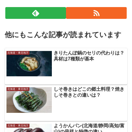
他にもこんな記事が読まれています
きりたんぽ鍋のセリの代わりは？
北海道・東北地方
具材は7種類が基本
しそ巻きはどこの郷土料理？焼き
北海道・東北地方
しそ巻きとの違いは？
ようかんパン(北海道/静岡/高知/富
北海道・東北地方
山)の発祥と特徴の違い