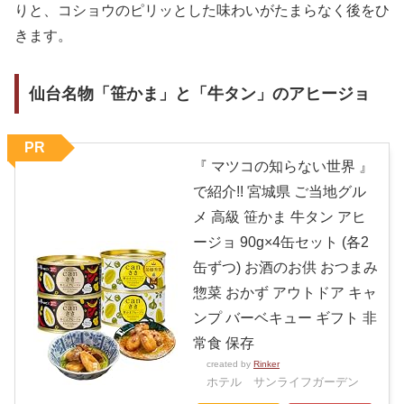
りと、コショウのピリッとした味わいがたまらなく後をひ
きます。
仙台名物「笹かま」と「牛タン」のアヒージョ
PR
『 マツコの知らない世界 』
で紹介!! 宮城県 ご当地グル
メ 高級 笹かま 牛タン アヒ
ージョ 90g×4缶セット (各2
缶ずつ) お酒のお供 おつまみ
惣菜 おかず アウトドア キャ
ンプ バーベキュー ギフト 非
常食 保存
created by
Rinker
ホテル サンライフガーデン