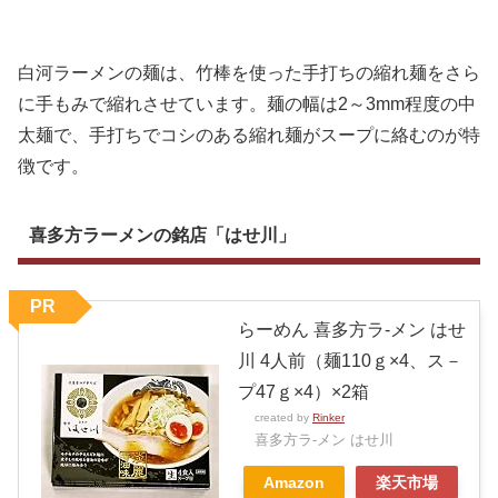
白河ラーメンの麺は、竹棒を使った手打ちの縮れ麺をさら
に手もみで縮れさせています。麺の幅は2～3mm程度の中
太麺で、手打ちでコシのある縮れ麺がスープに絡むのが特
徴です。
喜多方ラーメンの銘店「はせ川」
PR
らーめん 喜多方ラ-メン はせ
川 4人前（麺110ｇ×4、ス－
プ47ｇ×4）×2箱
created by
Rinker
喜多方ラ-メン はせ川
Amazon
楽天市場