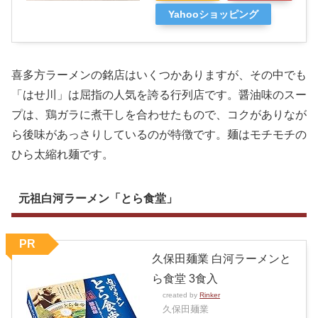
Yahooショッピング
喜多方ラーメンの銘店はいくつかありますが、その中でも
「はせ川」は屈指の人気を誇る行列店です。醤油味のスー
プは、鶏ガラに煮干しを合わせたもので、コクがありなが
ら後味があっさりしているのが特徴です。麺はモチモチの
ひら太縮れ麺です。
元祖白河ラーメン「とら食堂」
PR
久保田麺業 白河ラーメンと
ら食堂 3食入
created by
Rinker
久保田麺業