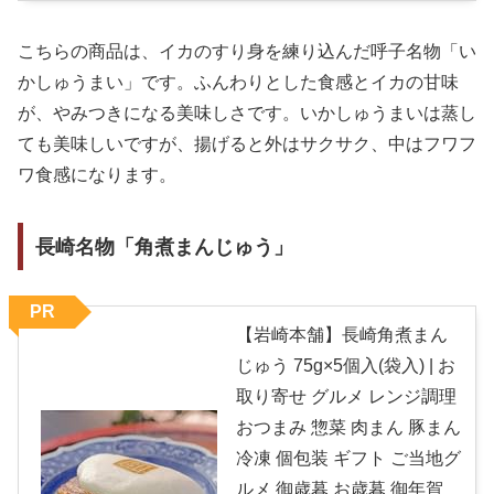
こちらの商品は、イカのすり身を練り込んだ呼子名物「い
かしゅうまい」です。ふんわりとした食感とイカの甘味
が、やみつきになる美味しさです。いかしゅうまいは蒸し
ても美味しいですが、揚げると外はサクサク、中はフワフ
ワ食感になります。
長崎名物「角煮まんじゅう」
PR
【岩崎本舗】長崎角煮まん
じゅう 75g×5個入(袋入) | お
取り寄せ グルメ レンジ調理
おつまみ 惣菜 肉まん 豚まん
冷凍 個包装 ギフト ご当地グ
ルメ 御歳暮 お歳暮 御年賀