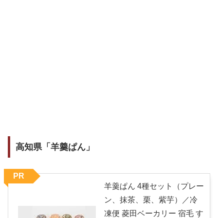
高知県「羊羹ぱん」
PR
羊羹ぱん 4種セット（プレー
ン、抹茶、栗、紫芋）／冷
凍便 菱田ベーカリー 宿毛 す