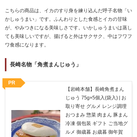
こちらの商品は、イカのすり身を練り込んだ呼子名物「い
かしゅうまい」です。ふんわりとした食感とイカの甘味
が、やみつきになる美味しさです。いかしゅうまいは蒸し
ても美味しいですが、揚げると外はサクサク、中はフワフ
ワ食感になります。
長崎名物「角煮まんじゅう」
PR
【岩崎本舗】長崎角煮まん
じゅう 75g×5個入(袋入) | お
取り寄せ グルメ レンジ調理
おつまみ 惣菜 肉まん 豚まん
冷凍 個包装 ギフト ご当地グ
ルメ 御歳暮 お歳暮 御年賀