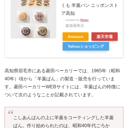
くも 羊羹パン ニッポンスト
ア高知
created by
Rinker
森徳蔵商店
Amazon
楽天市場
Yahooショッピング
高知県宿毛市にある菱田ベーカリーでは、1965年（昭和
40年）頃から「羊羹ぱん」の製造・販売を行っていま
す。菱田ベーカリーWEBサイトには、羊羹ぱんの特徴に
ついて次のようなことが記載されています。
こしあんぱんの上に羊羹をコーティングした羊羹
ぱん。作り始められたのは、昭和40年代ごろか