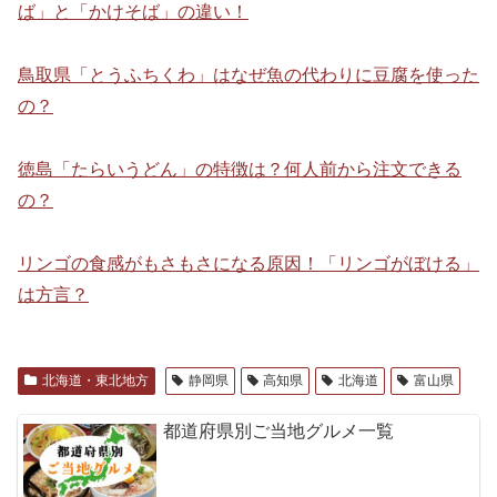
ば」と「かけそば」の違い！
鳥取県「とうふちくわ」はなぜ魚の代わりに豆腐を使った
の？
徳島「たらいうどん」の特徴は？何人前から注文できる
の？
リンゴの食感がもさもさになる原因！「リンゴがぼける」
は方言？
北海道・東北地方
静岡県
高知県
北海道
富山県
都道府県別ご当地グルメ一覧