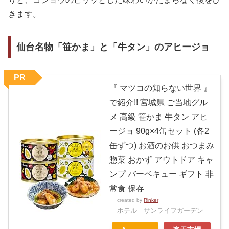
きます。
仙台名物「笹かま」と「牛タン」のアヒージョ
PR
『 マツコの知らない世界 』
で紹介!! 宮城県 ご当地グル
メ 高級 笹かま 牛タン アヒ
ージョ 90g×4缶セット (各2
缶ずつ) お酒のお供 おつまみ
惣菜 おかず アウトドア キャ
ンプ バーベキュー ギフト 非
常食 保存
created by
Rinker
ホテル サンライフガーデン