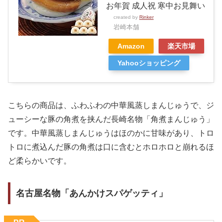
お年賀 成人祝 寒中お見舞い
created by
Rinker
岩崎本舗
Amazon
楽天市場
Yahooショッピング
こちらの商品は、ふわふわの中華風蒸しまんじゅうで、ジ
ューシーな豚の角煮を挟んだ長崎名物「角煮まんじゅう」
です。中華風蒸しまんじゅうはほのかに甘味があり、トロ
トロに煮込んだ豚の角煮は口に含むとホロホロと崩れるほ
ど柔らかいです。
名古屋名物「あんかけスパゲッティ」