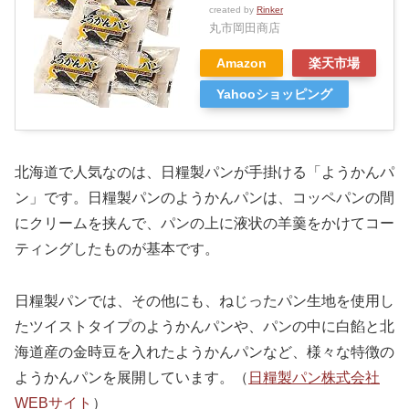
created by
Rinker
丸市岡田商店
Amazon
楽天市場
Yahooショッピング
北海道で人気なのは、日糧製パンが手掛ける「ようかんパ
ン」です。日糧製パンのようかんパンは、コッペパンの間
にクリームを挟んで、パンの上に液状の羊羹をかけてコー
ティングしたものが基本です。
日糧製パンでは、その他にも、ねじったパン生地を使用し
たツイストタイプのようかんパンや、パンの中に白餡と北
海道産の金時豆を入れたようかんパンなど、様々な特徴の
ようかんパンを展開しています。（
日糧製パン株式会社
WEBサイト
）