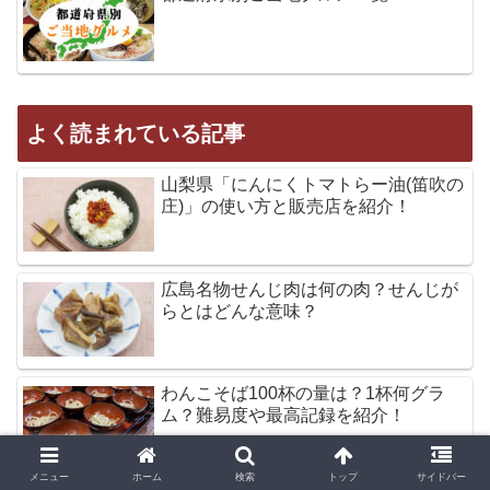
よく読まれている記事
山梨県「にんにくトマトらー油(笛吹の
庄)」の使い方と販売店を紹介！
広島名物せんじ肉は何の肉？せんじが
らとはどんな意味？
わんこそば100杯の量は？1杯何グラ
ム？難易度や最高記録を紹介！
メニュー
ホーム
検索
トップ
サイドバー