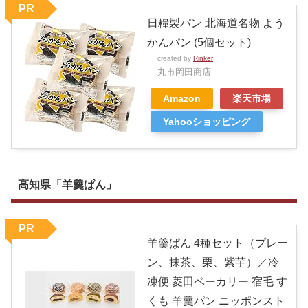
PR
日糧製パン 北海道名物 よう
かんパン (5個セット)
created by
Rinker
丸市岡田商店
Amazon
楽天市場
Yahooショッピング
高知県「羊羹ぱん」
PR
羊羹ぱん 4種セット（プレー
ン、抹茶、栗、紫芋）／冷
凍便 菱田ベーカリー 宿毛 す
くも 羊羹パン ニッポンスト