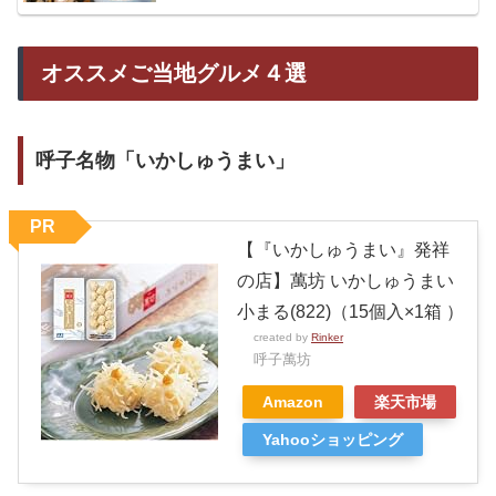
オススメご当地グルメ４選
呼子名物「いかしゅうまい」
PR
【『いかしゅうまい』発祥
の店】萬坊 いかしゅうまい
小まる(822)（15個入×1箱 ）
created by
Rinker
呼子萬坊
Amazon
楽天市場
Yahooショッピング