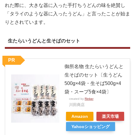
れた際に、大きな器に入った手打ちうどんの味を絶賛し
「タライのような器に入ったうどん」と言ったことが始ま
りとされています。
生たらいうどんと生そばのセット
PR
御所名物 生たらいうどんと
生そばのセット〔生うどん
500g×4袋・生そば500g×4
袋・スープ5食×4袋〕
created by
Rinker
川田商店
Amazon
楽天市場
Yahooショッピング