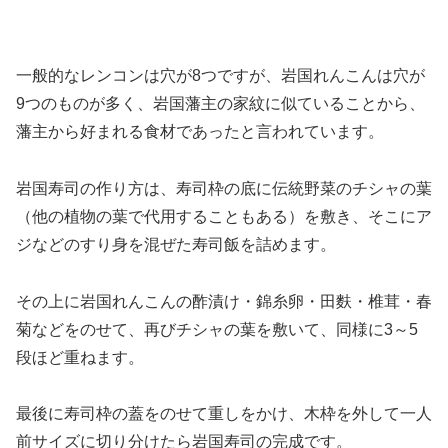
一般的なレンコンは穴が8つですが、岩国れんこんは穴が
9つのものが多く、岩国藩主の家紋に似ていることから、
藩主から好まれる食材であったと言われています。
岩国寿司の作り方は、寿司枠の底に伝統野菜のチシャの葉
（他の植物の葉で代用することもある）を敷き、そこにア
ジなどのすり身を混ぜた寿司飯を詰めます。
その上に岩国れんこんの酢漬け・錦糸卵・田麩・椎茸・春
菊などをのせて、再びチシャの葉を敷いて、同様に3～5
段ほど重ねます。
最後に寿司枠の蓋をのせて重しをかけ、木枠を外して一人
前サイズに切り分けたら岩国寿司の完成です。