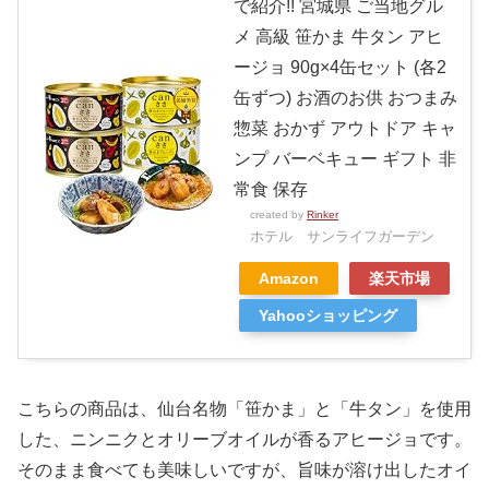
で紹介!! 宮城県 ご当地グル
メ 高級 笹かま 牛タン アヒ
ージョ 90g×4缶セット (各2
缶ずつ) お酒のお供 おつまみ
惣菜 おかず アウトドア キャ
ンプ バーベキュー ギフト 非
常食 保存
created by
Rinker
ホテル サンライフガーデン
Amazon
楽天市場
Yahooショッピング
こちらの商品は、仙台名物「笹かま」と「牛タン」を使用
した、ニンニクとオリーブオイルが香るアヒージョです。
そのまま食べても美味しいですが、旨味が溶け出したオイ