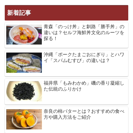
新着記事
青森「のっけ丼」と釧路「勝手丼」の
違いは？セルフ海鮮丼文化のルーツを
探る！
沖縄「ポークたまごおにぎり」とハワ
イ「スパムむすび」の違いは？
福井県「もみわかめ」磯の香り凝縮し
た伝統のふりかけ
奈良の柿バターとは？おすすめの食べ
方や購入方法をご紹介