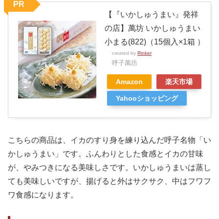
PR
【『いかしゅうまい』発祥
の店】萬坊 いかしゅうまい
小まる(822)（15個入×1箱 ）
created by
Rinker
呼子萬坊
Amazon
楽天市場
Yahooショッピング
こちらの商品は、イカのすり身を練り込んだ呼子名物「い
かしゅうまい」です。ふんわりとした食感とイカの甘味
が、やみつきになる美味しさです。いかしゅうまいは蒸し
ても美味しいですが、揚げると外はサクサク、中はフワフ
ワ食感になります。