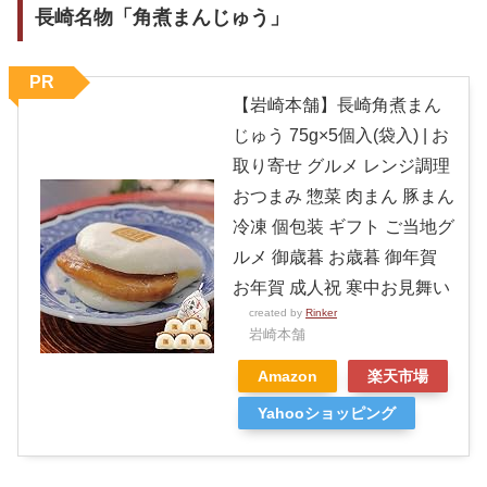
長崎名物「角煮まんじゅう」
PR
【岩崎本舗】長崎角煮まん
じゅう 75g×5個入(袋入) | お
取り寄せ グルメ レンジ調理
おつまみ 惣菜 肉まん 豚まん
冷凍 個包装 ギフト ご当地グ
ルメ 御歳暮 お歳暮 御年賀
お年賀 成人祝 寒中お見舞い
created by
Rinker
岩崎本舗
Amazon
楽天市場
Yahooショッピング