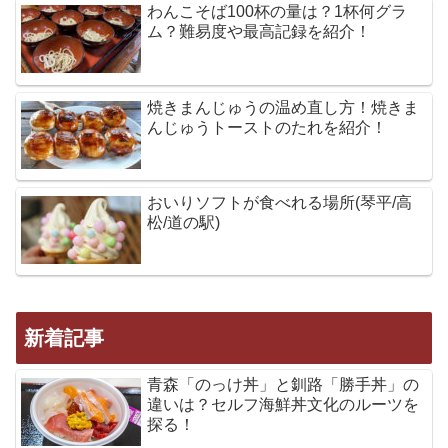
わんこそば100杯の量は？1杯何グラ
ム？難易度や最高記録を紹介！
焼きまんじゅうの温め直し方！焼きま
んじゅうトーストのたれを紹介！
おいりソフトが食べれる場所(琴平/高
松/道の駅)
新着記事
青森「のっけ丼」と釧路「勝手丼」の
違いは？セルフ海鮮丼文化のルーツを
探る！