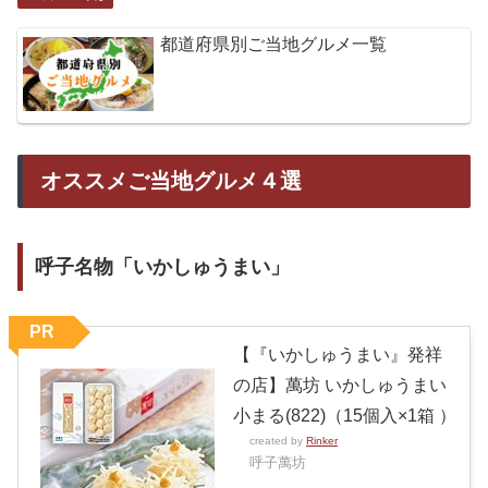
都道府県別ご当地グルメ一覧
オススメご当地グルメ４選
呼子名物「いかしゅうまい」
PR
【『いかしゅうまい』発祥
の店】萬坊 いかしゅうまい
小まる(822)（15個入×1箱 ）
created by
Rinker
呼子萬坊