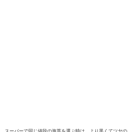
スーパーで同じ値段の海苔を選ぶ時は、より黒くてツヤの