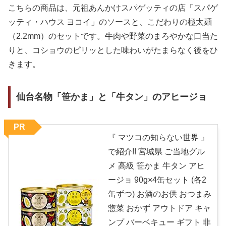
こちらの商品は、元祖あんかけスパゲッティの店「スパゲ
ッティ・ハウス ヨコイ」のソースと、こだわりの極太麺
（2.2mm）のセットです。牛肉や野菜のまろやかな口当た
りと、コショウのピリッとした味わいがたまらなく後をひ
きます。
仙台名物「笹かま」と「牛タン」のアヒージョ
PR
『 マツコの知らない世界 』
で紹介!! 宮城県 ご当地グル
メ 高級 笹かま 牛タン アヒ
ージョ 90g×4缶セット (各2
缶ずつ) お酒のお供 おつまみ
惣菜 おかず アウトドア キャ
ンプ バーベキュー ギフト 非