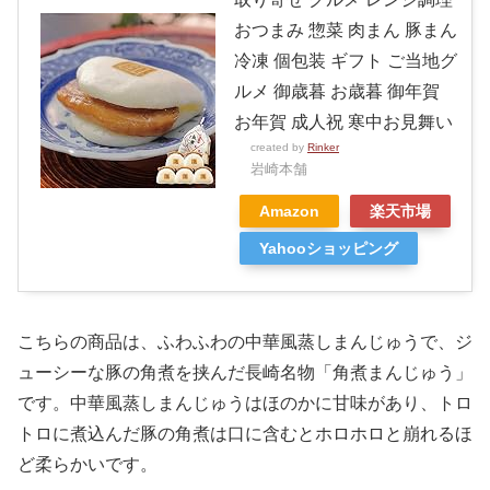
おつまみ 惣菜 肉まん 豚まん
冷凍 個包装 ギフト ご当地グ
ルメ 御歳暮 お歳暮 御年賀
お年賀 成人祝 寒中お見舞い
created by
Rinker
岩崎本舗
Amazon
楽天市場
Yahooショッピング
こちらの商品は、ふわふわの中華風蒸しまんじゅうで、ジ
ューシーな豚の角煮を挟んだ長崎名物「角煮まんじゅう」
です。中華風蒸しまんじゅうはほのかに甘味があり、トロ
トロに煮込んだ豚の角煮は口に含むとホロホロと崩れるほ
ど柔らかいです。