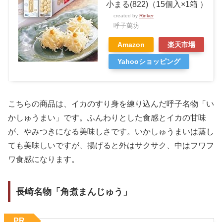
小まる(822)（15個入×1箱 ）
created by
Rinker
呼子萬坊
Amazon
楽天市場
Yahooショッピング
こちらの商品は、イカのすり身を練り込んだ呼子名物「い
かしゅうまい」です。ふんわりとした食感とイカの甘味
が、やみつきになる美味しさです。いかしゅうまいは蒸し
ても美味しいですが、揚げると外はサクサク、中はフワフ
ワ食感になります。
長崎名物「角煮まんじゅう」
PR