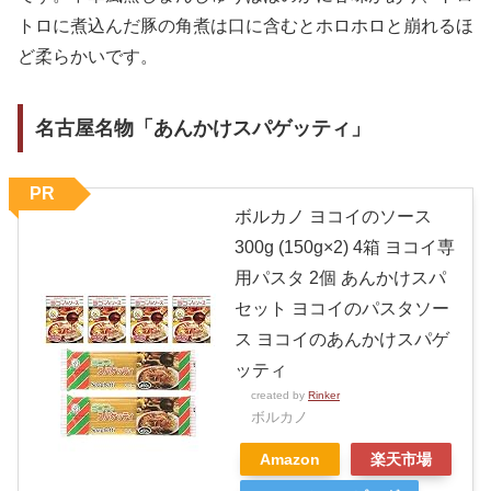
トロに煮込んだ豚の角煮は口に含むとホロホロと崩れるほ
ど柔らかいです。
名古屋名物「あんかけスパゲッティ」
PR
ボルカノ ヨコイのソース
300g (150g×2) 4箱 ヨコイ専
用パスタ 2個 あんかけスパ
セット ヨコイのパスタソー
ス ヨコイのあんかけスパゲ
ッティ
created by
Rinker
ボルカノ
Amazon
楽天市場