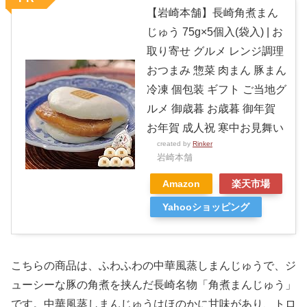
【岩崎本舗】長崎角煮まん
じゅう 75g×5個入(袋入) | お
取り寄せ グルメ レンジ調理
おつまみ 惣菜 肉まん 豚まん
冷凍 個包装 ギフト ご当地グ
ルメ 御歳暮 お歳暮 御年賀
お年賀 成人祝 寒中お見舞い
created by
Rinker
岩崎本舗
Amazon
楽天市場
Yahooショッピング
こちらの商品は、ふわふわの中華風蒸しまんじゅうで、ジ
ューシーな豚の角煮を挟んだ長崎名物「角煮まんじゅう」
です。中華風蒸しまんじゅうはほのかに甘味があり、トロ