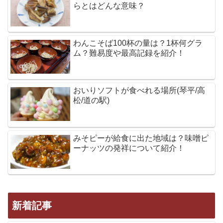
らとはどんな意味？
わんこそば100杯の量は？1杯何グラ
ム？難易度や最高記録を紹介！
おいりソフトが食べれる場所(琴平/高
松/道の駅)
みそピーが給食に出た地域は？味噌ピ
ーナッツの発祥について紹介！
新着記事