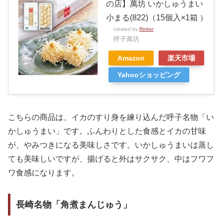
の店】萬坊 いかしゅうまい
小まる(822)（15個入×1箱 ）
created by
Rinker
呼子萬坊
Amazon
楽天市場
Yahooショッピング
こちらの商品は、イカのすり身を練り込んだ呼子名物「い
かしゅうまい」です。ふんわりとした食感とイカの甘味
が、やみつきになる美味しさです。いかしゅうまいは蒸し
ても美味しいですが、揚げると外はサクサク、中はフワフ
ワ食感になります。
長崎名物「角煮まんじゅう」