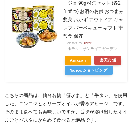
ージョ 90g×4缶セット (各2
缶ずつ) お酒のお供 おつまみ
惣菜 おかず アウトドア キャ
ンプ バーベキュー ギフト 非
常食 保存
created by
Rinker
ホテル サンライフガーデン
Amazon
楽天市場
Yahooショッピング
こちらの商品は、仙台名物「笹かま」と「牛タン」を使用
した、ニンニクとオリーブオイルが香るアヒージョです。
そのまま食べても美味しいですが、旨味が溶け出したオイ
ルごとパスタにからめて食べると絶品です。