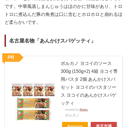
です。中華風蒸しまんじゅうはほのかに甘味があり、トロ
トロに煮込んだ豚の角煮は口に含むとホロホロと崩れるほ
ど柔らかいです。
名古屋名物「あんかけスパゲッティ」
PR
ボルカノ ヨコイのソース
300g (150g×2) 4箱 ヨコイ専
用パスタ 2個 あんかけスパ
セット ヨコイのパスタソー
ス ヨコイのあんかけスパゲ
ッティ
created by
Rinker
ボルカノ
Amazon
楽天市場