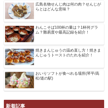
広島名物せんじ肉は何の肉？せんじが
らとはどんな意味？
わんこそば100杯の量は？1杯何グラ
ム？難易度や最高記録を紹介！
焼きまんじゅうの温め直し方！焼きま
んじゅうトーストのたれを紹介！
おいりソフトが食べれる場所(琴平/高
松/道の駅)
新着記事