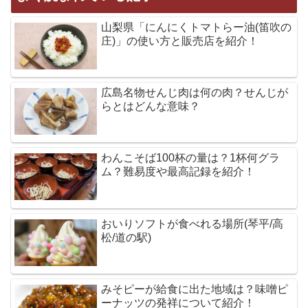
山梨県「にんにくトマトらー油(笛吹の
庄)」の使い方と販売店を紹介！
広島名物せんじ肉は何の肉？せんじが
らとはどんな意味？
わんこそば100杯の量は？1杯何グラ
ム？難易度や最高記録を紹介！
おいりソフトが食べれる場所(琴平/高
松/道の駅)
みそピーが給食に出た地域は？味噌ピ
ーナッツの発祥について紹介！