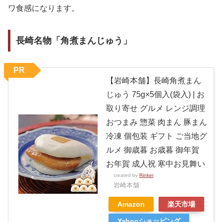
ワ食感になります。
長崎名物「角煮まんじゅう」
PR
【岩崎本舗】長崎角煮まん
じゅう 75g×5個入(袋入) | お
取り寄せ グルメ レンジ調理
おつまみ 惣菜 肉まん 豚まん
冷凍 個包装 ギフト ご当地グ
ルメ 御歳暮 お歳暮 御年賀
お年賀 成人祝 寒中お見舞い
created by
Rinker
岩崎本舗
Amazon
楽天市場
Yahooショッピング