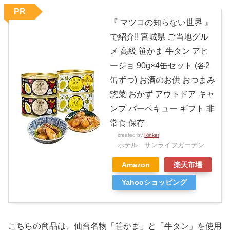
PR
『 マツコの知らない世界 』
で紹介!! 宮城県 ご当地グル
メ 高級 笹かま 牛タン アヒ
ージョ 90g×4缶セット (各2
缶ずつ) お酒のお供 おつまみ
惣菜 おかず アウトドア キャ
ンプ バーベキュー ギフト 非
常食 保存
created by
Rinker
ホテル サンライフガーデン
Amazon
楽天市場
Yahooショッピング
こちらの商品は、仙台名物「笹かま」と「牛タン」を使用