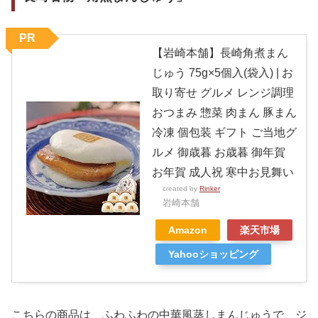
PR
【岩崎本舗】長崎角煮まん
じゅう 75g×5個入(袋入) | お
取り寄せ グルメ レンジ調理
おつまみ 惣菜 肉まん 豚まん
冷凍 個包装 ギフト ご当地グ
ルメ 御歳暮 お歳暮 御年賀
お年賀 成人祝 寒中お見舞い
created by
Rinker
岩崎本舗
Amazon
楽天市場
Yahooショッピング
こちらの商品は、ふわふわの中華風蒸しまんじゅうで、ジ