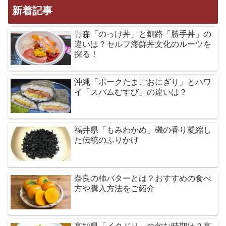
新着記事
青森「のっけ丼」と釧路「勝手丼」の
違いは？セルフ海鮮丼文化のルーツを
探る！
沖縄「ポークたまごおにぎり」とハワ
イ「スパムむすび」の違いは？
福井県「もみわかめ」磯の香り凝縮し
た伝統のふりかけ
奈良の柿バターとは？おすすめの食べ
方や購入方法をご紹介