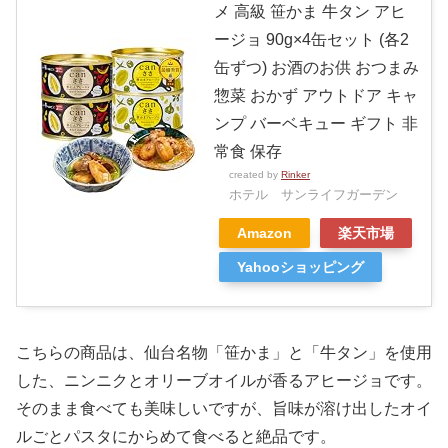
メ 高級 笹かま 牛タン アヒ
ージョ 90g×4缶セット (各2
缶ずつ) お酒のお供 おつまみ
惣菜 おかず アウトドア キャ
ンプ バーベキュー ギフト 非
常食 保存
created by
Rinker
ホテル サンライフガーデン
Amazon
楽天市場
Yahooショッピング
こちらの商品は、仙台名物「笹かま」と「牛タン」を使用
した、ニンニクとオリーブオイルが香るアヒージョです。
そのまま食べても美味しいですが、旨味が溶け出したオイ
ルごとパスタにからめて食べると絶品です。