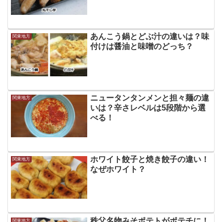
あんこう鍋とどぶ汁の違いは？味
関東地方
付けは醤油と味噌のどっち？
ニュータンタンメンと担々麺の違
関東地方
いは？辛さレベルは5段階から選
べる！
ホワイト餃子と焼き餃子の違い！
関東地方
なぜホワイト？
秩父名物みそポテトがポテチに！
関東地方