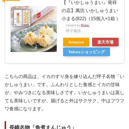
【『いかしゅうまい』発祥
の店】萬坊 いかしゅうまい
小まる(822)（15個入×1箱 ）
created by
Rinker
呼子萬坊
Amazon
楽天市場
Yahooショッピング
こちらの商品は、イカのすり身を練り込んだ呼子名物「い
かしゅうまい」です。ふんわりとした食感とイカの甘味
が、やみつきになる美味しさです。いかしゅうまいは蒸し
ても美味しいですが、揚げると外はサクサク、中はフワフ
ワ食感になります。
長崎名物「角煮まんじゅう」