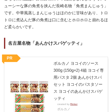
ューシーな豚の角煮を挟んだ長崎名物「角煮まんじゅう」
です。中華風蒸しまんじゅうはほのかに甘味があり、トロ
トロに煮込んだ豚の角煮は口に含むとホロホロと崩れるほ
ど柔らかいです。
名古屋名物「あんかけスパゲッティ」
PR
ボルカノ ヨコイのソース
300g (150g×2) 4箱 ヨコイ専
用パスタ 2個 あんかけスパ
セット ヨコイのパスタソー
ス ヨコイのあんかけスパゲ
ッティ
created by
Rinker
ボルカノ