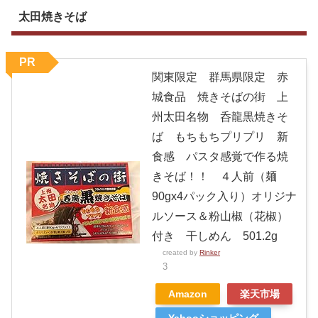
太田焼きそば
PR
関東限定 群馬県限定 赤
城食品 焼きそばの街 上
州太田名物 呑龍黒焼きそ
ば もちもちプリプリ 新
食感 パスタ感覚で作る焼
きそば！！ ４人前（麺
90gx4パック入り）オリジナ
ルソース＆粉山椒（花椒）
付き 干しめん 501.2g
created by
Rinker
3
Amazon
楽天市場
Yahooショッピング