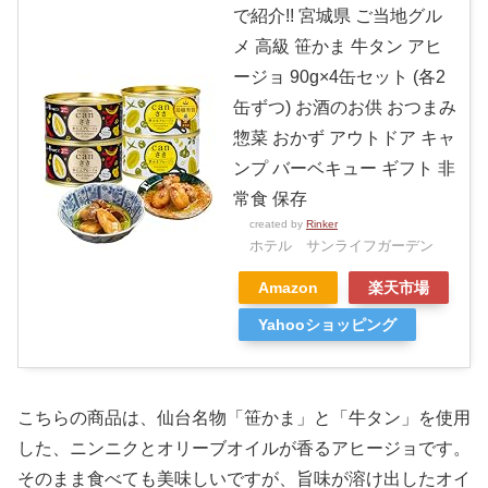
で紹介!! 宮城県 ご当地グル
メ 高級 笹かま 牛タン アヒ
ージョ 90g×4缶セット (各2
缶ずつ) お酒のお供 おつまみ
惣菜 おかず アウトドア キャ
ンプ バーベキュー ギフト 非
常食 保存
created by
Rinker
ホテル サンライフガーデン
Amazon
楽天市場
Yahooショッピング
こちらの商品は、仙台名物「笹かま」と「牛タン」を使用
した、ニンニクとオリーブオイルが香るアヒージョです。
そのまま食べても美味しいですが、旨味が溶け出したオイ