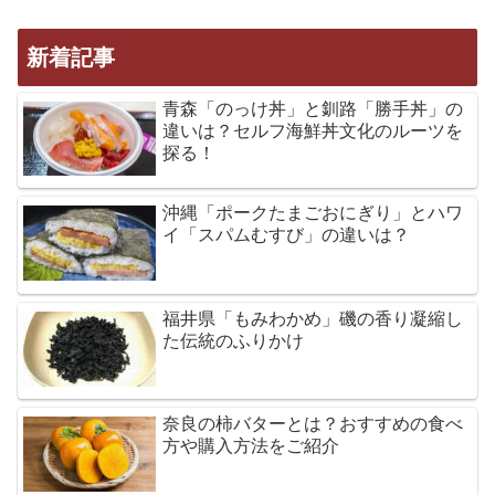
新着記事
青森「のっけ丼」と釧路「勝手丼」の
違いは？セルフ海鮮丼文化のルーツを
探る！
沖縄「ポークたまごおにぎり」とハワ
イ「スパムむすび」の違いは？
福井県「もみわかめ」磯の香り凝縮し
た伝統のふりかけ
奈良の柿バターとは？おすすめの食べ
方や購入方法をご紹介