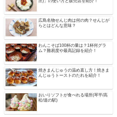
庄)」の使い方と販売店を紹介！
広島名物せんじ肉は何の肉？せんじが
らとはどんな意味？
わんこそば100杯の量は？1杯何グラ
ム？難易度や最高記録を紹介！
焼きまんじゅうの温め直し方！焼きま
んじゅうトーストのたれを紹介！
おいりソフトが食べれる場所(琴平/高
松/道の駅)