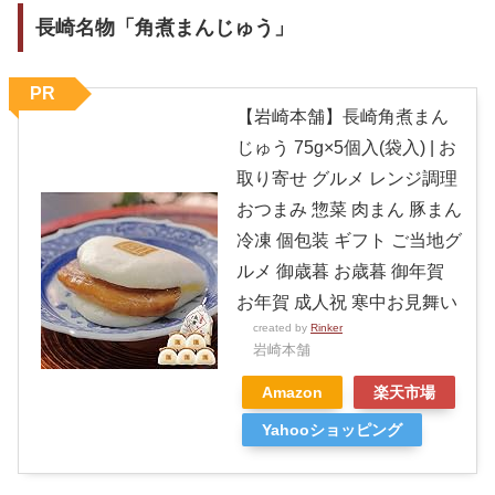
長崎名物「角煮まんじゅう」
PR
【岩崎本舗】長崎角煮まん
じゅう 75g×5個入(袋入) | お
取り寄せ グルメ レンジ調理
おつまみ 惣菜 肉まん 豚まん
冷凍 個包装 ギフト ご当地グ
ルメ 御歳暮 お歳暮 御年賀
お年賀 成人祝 寒中お見舞い
created by
Rinker
岩崎本舗
Amazon
楽天市場
Yahooショッピング