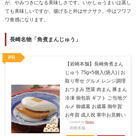
が、やみつきになる美味しさです。いかしゅうまいは蒸し
ても美味しいですが、揚げると外はサクサク、中はフワフ
ワ食感になります。
長崎名物「角煮まんじゅう」
PR
【岩崎本舗】長崎角煮まん
じゅう 75g×5個入(袋入) | お
取り寄せ グルメ レンジ調理
おつまみ 惣菜 肉まん 豚まん
冷凍 個包装 ギフト ご当地グ
ルメ 御歳暮 お歳暮 御年賀
お年賀 成人祝 寒中お見舞い
created by
Rinker
岩崎本舗