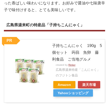
った香ばしい味わいになります。お好みで醤油や七味唐辛
子で味付けすると、とても美味しいです。
広島県湯来町の特産品「子持ちこんにゃく」
PR
子持ちこんにゃく 190g 5
個セット 蒟蒻 魚卵 藤
利食品 ご当地グルメ
created by
Rinker
広島県湯来特産「こんにゃく」
のフジトシ食品
Amazon
楽天市場
Yahooショッピング