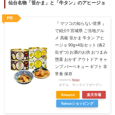
仙台名物「笹かま」と「牛タン」のアヒージョ
PR
『 マツコの知らない世界 』
で紹介!! 宮城県 ご当地グル
メ 高級 笹かま 牛タン アヒ
ージョ 90g×4缶セット (各2
缶ずつ) お酒のお供 おつまみ
惣菜 おかず アウトドア キャ
ンプ バーベキュー ギフト 非
常食 保存
created by
Rinker
ホテル サンライフガーデン
Amazon
楽天市場
Yahooショッピング