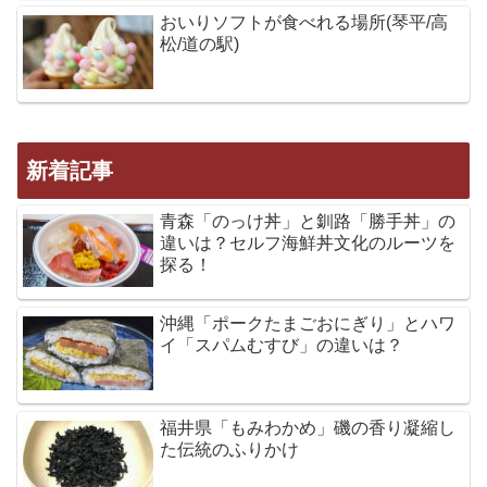
おいりソフトが食べれる場所(琴平/高
松/道の駅)
新着記事
青森「のっけ丼」と釧路「勝手丼」の
違いは？セルフ海鮮丼文化のルーツを
探る！
沖縄「ポークたまごおにぎり」とハワ
イ「スパムむすび」の違いは？
福井県「もみわかめ」磯の香り凝縮し
た伝統のふりかけ