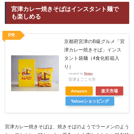
宮津カレー焼きそばはインスタント麺で
も楽しめる
PR
京都府宮津のB級グルメ「宮
津カレー焼きそば」インス
タント袋麺（4食化粧箱入
り）
created by
Rinker
宮津まごころ市
Amazon
楽天市場
Yahooショッピング
宮津カレー焼きそばは、焼きそばのようでラーメンのよう