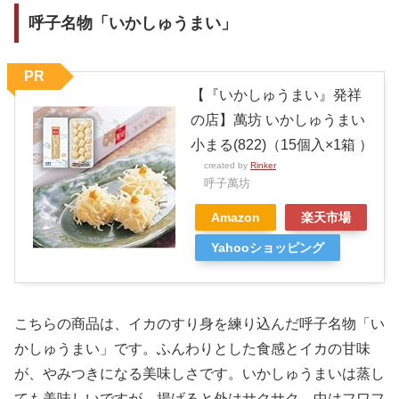
呼子名物「いかしゅうまい」
PR
【『いかしゅうまい』発祥
の店】萬坊 いかしゅうまい
小まる(822)（15個入×1箱 ）
created by
Rinker
呼子萬坊
Amazon
楽天市場
Yahooショッピング
こちらの商品は、イカのすり身を練り込んだ呼子名物「い
かしゅうまい」です。ふんわりとした食感とイカの甘味
が、やみつきになる美味しさです。いかしゅうまいは蒸し
ても美味しいですが、揚げると外はサクサク、中はフワフ