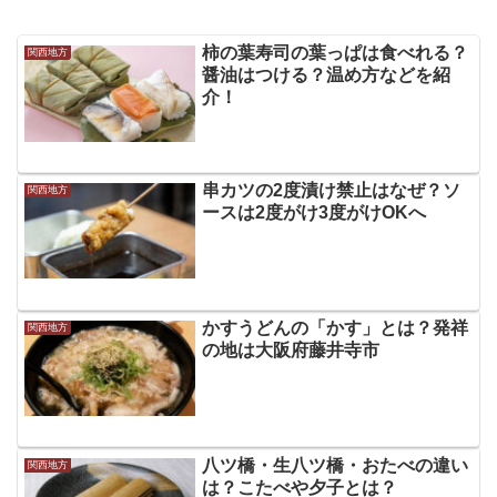
柿の葉寿司の葉っぱは食べれる？
関西地方
醤油はつける？温め方などを紹
介！
串カツの2度漬け禁止はなぜ？ソ
関西地方
ースは2度がけ3度がけOKへ
かすうどんの「かす」とは？発祥
関西地方
の地は大阪府藤井寺市
八ツ橋・生八ツ橋・おたべの違い
関西地方
は？こたべや夕子とは？