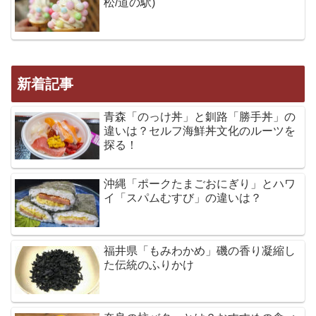
松/道の駅)
新着記事
青森「のっけ丼」と釧路「勝手丼」の
違いは？セルフ海鮮丼文化のルーツを
探る！
沖縄「ポークたまごおにぎり」とハワ
イ「スパムむすび」の違いは？
福井県「もみわかめ」磯の香り凝縮し
た伝統のふりかけ