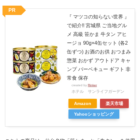
PR
『 マツコの知らない世界 』
で紹介!! 宮城県 ご当地グル
メ 高級 笹かま 牛タン アヒ
ージョ 90g×4缶セット (各2
缶ずつ) お酒のお供 おつまみ
惣菜 おかず アウトドア キャ
ンプ バーベキュー ギフト 非
常食 保存
created by
Rinker
ホテル サンライフガーデン
Amazon
楽天市場
Yahooショッピング