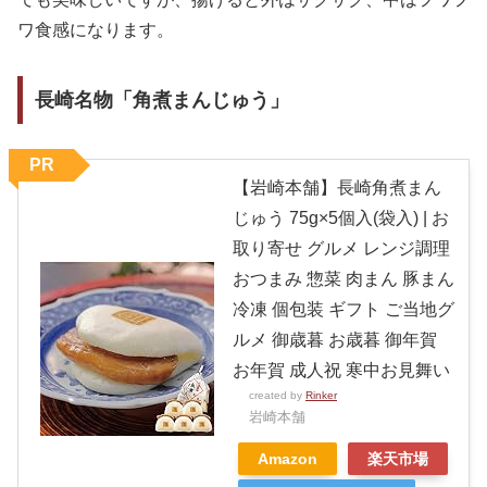
ワ食感になります。
長崎名物「角煮まんじゅう」
PR
【岩崎本舗】長崎角煮まん
じゅう 75g×5個入(袋入) | お
取り寄せ グルメ レンジ調理
おつまみ 惣菜 肉まん 豚まん
冷凍 個包装 ギフト ご当地グ
ルメ 御歳暮 お歳暮 御年賀
お年賀 成人祝 寒中お見舞い
created by
Rinker
岩崎本舗
Amazon
楽天市場