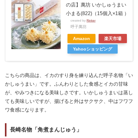
の店】萬坊 いかしゅうまい
小まる(822)（15個入×1箱 ）
created by
Rinker
呼子萬坊
Amazon
楽天市場
Yahooショッピング
こちらの商品は、イカのすり身を練り込んだ呼子名物「い
かしゅうまい」です。ふんわりとした食感とイカの甘味
が、やみつきになる美味しさです。いかしゅうまいは蒸し
ても美味しいですが、揚げると外はサクサク、中はフワフ
ワ食感になります。
長崎名物「角煮まんじゅう」