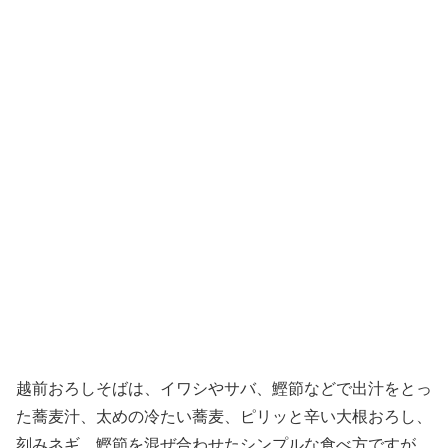
越前おろしそばは、イワシやサバ、鰹節などで出汁をとっ
た蕎麦汁、太めの冷たい蕎麦、ピリッと辛い大根おろし、
刻みネギ、鰹節を混ぜ合わせたシンプルな食べ方ですが、