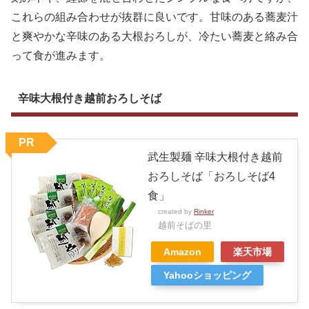
これらの組み合わせが抜群に良いです。甘味のある蕎麦汁
と爽やかな辛味のある大根おろしが、冷たい蕎麦と絡み合
って食が進みます。
辛味大根付き越前おろしそば
PR
武生製麺 辛味大根付き越前
おろしそば「おろしそば4
食」
created by
Rinker
越前そばの里
Amazon
楽天市場
Yahooショッピング