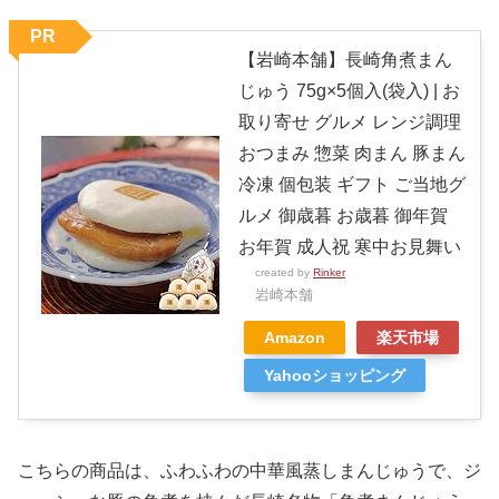
PR
【岩崎本舗】長崎角煮まん
じゅう 75g×5個入(袋入) | お
取り寄せ グルメ レンジ調理
おつまみ 惣菜 肉まん 豚まん
冷凍 個包装 ギフト ご当地グ
ルメ 御歳暮 お歳暮 御年賀
お年賀 成人祝 寒中お見舞い
created by
Rinker
岩崎本舗
Amazon
楽天市場
Yahooショッピング
こちらの商品は、ふわふわの中華風蒸しまんじゅうで、ジ