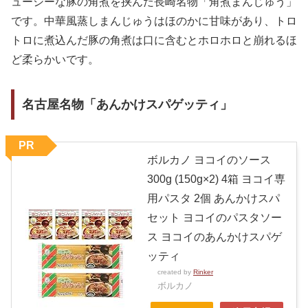
ューシーな豚の角煮を挟んだ長崎名物「角煮まんじゅう」
です。中華風蒸しまんじゅうはほのかに甘味があり、トロ
トロに煮込んだ豚の角煮は口に含むとホロホロと崩れるほ
ど柔らかいです。
名古屋名物「あんかけスパゲッティ」
PR
ボルカノ ヨコイのソース
300g (150g×2) 4箱 ヨコイ専
用パスタ 2個 あんかけスパ
セット ヨコイのパスタソー
ス ヨコイのあんかけスパゲ
ッティ
created by
Rinker
ボルカノ