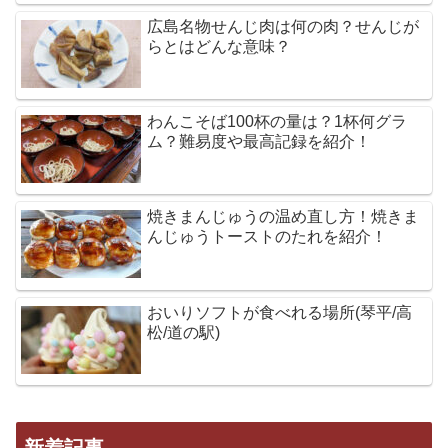
広島名物せんじ肉は何の肉？せんじが
らとはどんな意味？
わんこそば100杯の量は？1杯何グラ
ム？難易度や最高記録を紹介！
焼きまんじゅうの温め直し方！焼きま
んじゅうトーストのたれを紹介！
おいりソフトが食べれる場所(琴平/高
松/道の駅)
新着記事