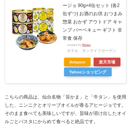
ージョ 90g×4缶セット (各2
缶ずつ) お酒のお供 おつまみ
惣菜 おかず アウトドア キャ
ンプ バーベキュー ギフト 非
常食 保存
created by
Rinker
ホテル サンライフガーデン
Amazon
楽天市場
Yahooショッピング
こちらの商品は、仙台名物「笹かま」と「牛タン」を使用
した、ニンニクとオリーブオイルが香るアヒージョです。
そのまま食べても美味しいですが、旨味が溶け出したオイ
ルごとパスタにからめて食べると絶品です。