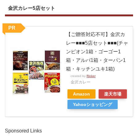
金沢カレー5店セット
PR
【ご贈答対応不可】金沢カ
レー■■■5店セット■■■(チャ
ンピオン1箱・ゴーゴー1
箱・アルバ1箱・ターバン1
箱・キッチンユキ1箱)
created by
Rinker
金沢カレー
Amazon
楽天市場
Yahooショッピング
Sponsored Links