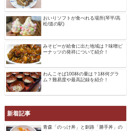
おいりソフトが食べれる場所(琴平/高
松/道の駅)
みそピーが給食に出た地域は？味噌ピ
ーナッツの発祥について紹介！
わんこそば100杯の量は？1杯何グラ
ム？難易度や最高記録を紹介！
新着記事
青森「のっけ丼」と釧路「勝手丼」の