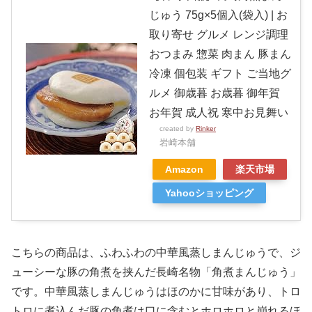
じゅう 75g×5個入(袋入) | お
取り寄せ グルメ レンジ調理
おつまみ 惣菜 肉まん 豚まん
冷凍 個包装 ギフト ご当地グ
ルメ 御歳暮 お歳暮 御年賀
お年賀 成人祝 寒中お見舞い
created by
Rinker
岩崎本舗
Amazon
楽天市場
Yahooショッピング
こちらの商品は、ふわふわの中華風蒸しまんじゅうで、ジ
ューシーな豚の角煮を挟んだ長崎名物「角煮まんじゅう」
です。中華風蒸しまんじゅうはほのかに甘味があり、トロ
トロに煮込んだ豚の角煮は口に含むとホロホロと崩れるほ