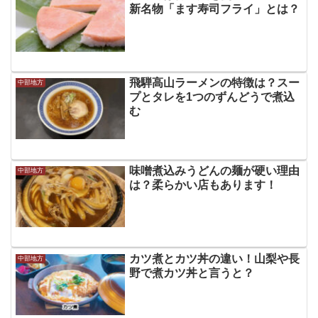
新名物「ます寿司フライ」とは？
飛騨高山ラーメンの特徴は？スー
中部地方
プとタレを1つのずんどうで煮込
む
味噌煮込みうどんの麺が硬い理由
中部地方
は？柔らかい店もあります！
カツ煮とカツ丼の違い！山梨や長
中部地方
野で煮カツ丼と言うと？