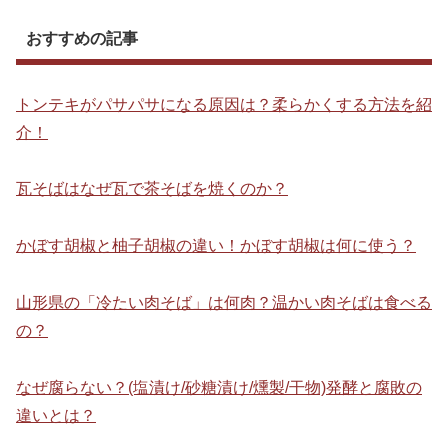
おすすめの記事
トンテキがパサパサになる原因は？柔らかくする方法を紹
介！
瓦そばはなぜ瓦で茶そばを焼くのか？
かぼす胡椒と柚子胡椒の違い！かぼす胡椒は何に使う？
山形県の「冷たい肉そば」は何肉？温かい肉そばは食べる
の？
なぜ腐らない？(塩漬け/砂糖漬け/燻製/干物)発酵と腐敗の
違いとは？