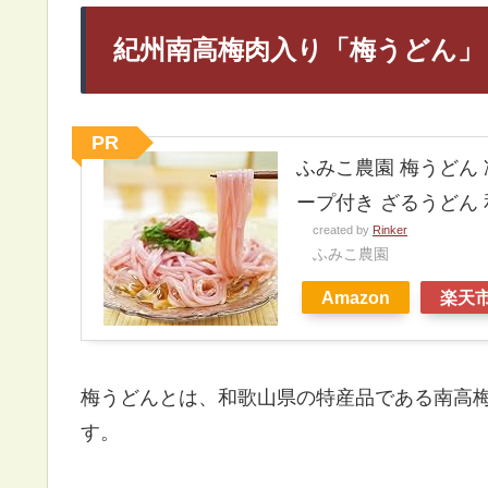
紀州南高梅肉入り「梅うどん」
PR
ふみこ農園 梅うどん 
ープ付き ざるうどん
created by
Rinker
ふみこ農園
Amazon
楽天
梅うどんとは、和歌山県の特産品である南高
す。