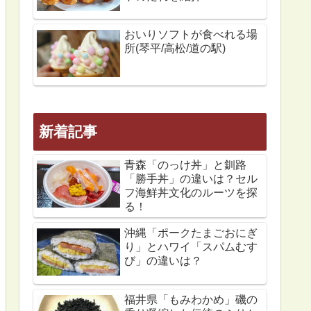
おいりソフトが食べれる場
所(琴平/高松/道の駅)
新着記事
青森「のっけ丼」と釧路
「勝手丼」の違いは？セル
フ海鮮丼文化のルーツを探
る！
沖縄「ポークたまごおにぎ
り」とハワイ「スパムむす
び」の違いは？
福井県「もみわかめ」磯の