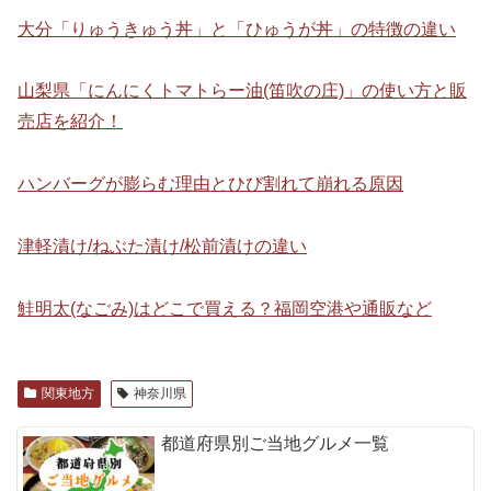
大分「りゅうきゅう丼」と「ひゅうが丼」の特徴の違い
山梨県「にんにくトマトらー油(笛吹の庄)」の使い方と販
売店を紹介！
ハンバーグが膨らむ理由とひび割れて崩れる原因
津軽漬け/ねぶた漬け/松前漬けの違い
鮭明太(なごみ)はどこで買える？福岡空港や通販など
関東地方
神奈川県
都道府県別ご当地グルメ一覧