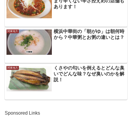
まり辛くない辛さ控えめの店舗も
あります！
横浜中華街の「朝がゆ」は朝何時
関東地方
から？中華粥とお粥の違いとは？
くさやの匂いを例えるとどんな臭
関東地方
いでどんな味？なぜ臭いのかを解
説！
Sponsored Links