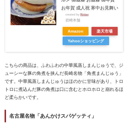
お年賀 成人祝 寒中お見舞い
created by
Rinker
岩崎本舗
Amazon
楽天市場
Yahooショッピング
こちらの商品は、ふわふわの中華風蒸しまんじゅうで、ジ
ューシーな豚の角煮を挟んだ長崎名物「角煮まんじゅう」
です。中華風蒸しまんじゅうはほのかに甘味があり、トロ
トロに煮込んだ豚の角煮は口に含むとホロホロと崩れるほ
ど柔らかいです。
名古屋名物「あんかけスパゲッティ」