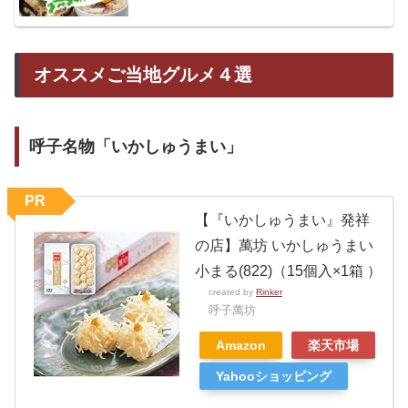
オススメご当地グルメ４選
呼子名物「いかしゅうまい」
PR
【『いかしゅうまい』発祥
の店】萬坊 いかしゅうまい
小まる(822)（15個入×1箱 ）
created by
Rinker
呼子萬坊
Amazon
楽天市場
Yahooショッピング