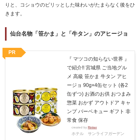
りと、コショウのピリッとした味わいがたまらなく後をひ
きます。
仙台名物「笹かま」と「牛タン」のアヒージョ
PR
『 マツコの知らない世界 』
で紹介!! 宮城県 ご当地グル
メ 高級 笹かま 牛タン アヒ
ージョ 90g×4缶セット (各2
缶ずつ) お酒のお供 おつまみ
惣菜 おかず アウトドア キャ
ンプ バーベキュー ギフト 非
常食 保存
created by
Rinker
ホテル サンライフガーデン