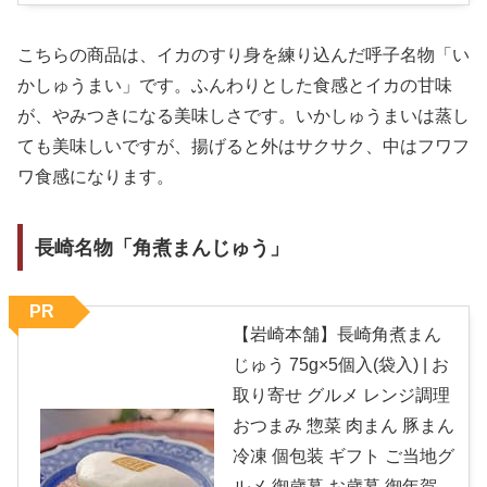
こちらの商品は、イカのすり身を練り込んだ呼子名物「い
かしゅうまい」です。ふんわりとした食感とイカの甘味
が、やみつきになる美味しさです。いかしゅうまいは蒸し
ても美味しいですが、揚げると外はサクサク、中はフワフ
ワ食感になります。
長崎名物「角煮まんじゅう」
PR
【岩崎本舗】長崎角煮まん
じゅう 75g×5個入(袋入) | お
取り寄せ グルメ レンジ調理
おつまみ 惣菜 肉まん 豚まん
冷凍 個包装 ギフト ご当地グ
ルメ 御歳暮 お歳暮 御年賀