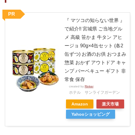
PR
『 マツコの知らない世界 』
で紹介!! 宮城県 ご当地グル
メ 高級 笹かま 牛タン アヒ
ージョ 90g×4缶セット (各2
缶ずつ) お酒のお供 おつまみ
惣菜 おかず アウトドア キャ
ンプ バーベキュー ギフト 非
常食 保存
created by
Rinker
ホテル サンライフガーデン
Amazon
楽天市場
Yahooショッピング