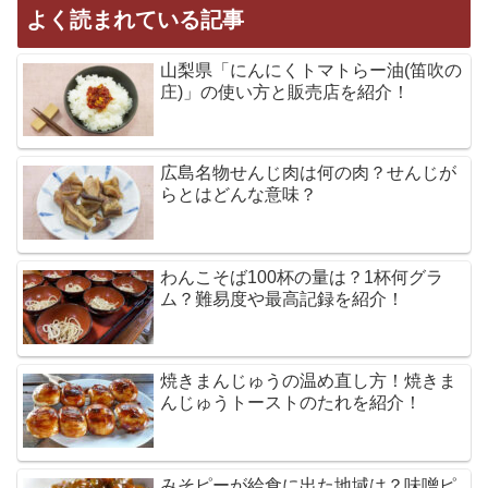
よく読まれている記事
山梨県「にんにくトマトらー油(笛吹の
庄)」の使い方と販売店を紹介！
広島名物せんじ肉は何の肉？せんじが
らとはどんな意味？
わんこそば100杯の量は？1杯何グラ
ム？難易度や最高記録を紹介！
焼きまんじゅうの温め直し方！焼きま
んじゅうトーストのたれを紹介！
みそピーが給食に出た地域は？味噌ピ