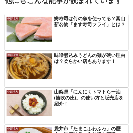
他にもこんな記事が読まれています
鱒寿司は何の魚を使ってる？富山
中部地方
新名物「ます寿司フライ」とは？
味噌煮込みうどんの麺が硬い理由
中部地方
は？柔らかい店もあります！
山梨県「にんにくトマトらー油
中部地方
(笛吹の庄)」の使い方と販売店を
紹介！
袋井市「たまごふわふわ」の歴
中部地方