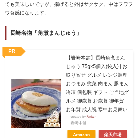
ても美味しいですが、揚げると外はサクサク、中はフワフ
ワ食感になります。
長崎名物「角煮まんじゅう」
PR
【岩崎本舗】長崎角煮まん
じゅう 75g×5個入(袋入) | お
取り寄せ グルメ レンジ調理
おつまみ 惣菜 肉まん 豚まん
冷凍 個包装 ギフト ご当地グ
ルメ 御歳暮 お歳暮 御年賀
お年賀 成人祝 寒中お見舞い
created by
Rinker
岩崎本舗
Amazon
楽天市場